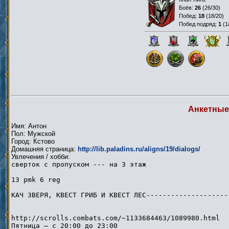
Боёв:
26
(
26/30
)
Побед:
18
(
18/20
)
Побед подряд:
1
(
1
Анкетные
Имя: Антон
Пол: Мужской
Город: Кстово
Домашняя страница:
http://lib.paladins.ru/aligns/19/dialogs/
Увлечения / хобби:
сверток с пропуском --- на 3 этаж
13 pmk 6 reg
КАЧ ЗВЕРЯ, КВЕСТ ГРИБ И КВЕСТ ЛЕС--------------------
http://scrolls.combats.com/~1133684463/1089980.html
Пятница — с 20:00 до 23:00