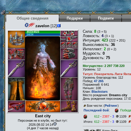
Общие сведения
Подарки
Подвиги
zavelon
[12]
Сила:
8
(3 + 5)
4023/4023
24/24
Ловкость:
4
(3 + 1)
Интуиция:
423
(222 + 201)
Выносливость:
36
Интеллект:
2
(0 + 2)
Мудрость:
0
Духовность:
75
Могущество: 2 297 738 220
Уровень: 12
Титул: Покоритель Лиги Янт
Уровень благородства: 112
Побед:
47 265
Поражений: 6 641
Ничьих: 108
Клан:
Blackstars
Место рождения:
Dreams city
День рождения персонажа: 17.03
Бои чести: (
Рейтинг
)
Последний бой
:
Побед
East city
612
-
2387
-
3
1109
Персонаж не в клубе, но был тут:
Итого:
612
-
2387
-
3
1109
2026.08.02 14:14
(4 дня 7 часов назад)
Клан-Лига: