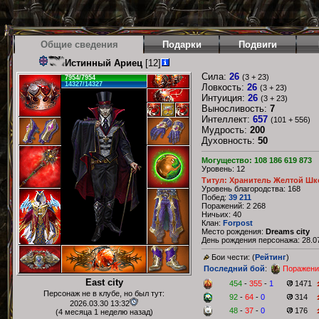
Общие сведения
Подарки
Подвиги
Истинный Ариец
[12]
Сила:
26
(3 + 23)
7954/7954
14327/14327
Ловкость:
26
(3 + 23)
Интуиция:
26
(3 + 23)
Выносливость:
7
Интеллект:
657
(101 + 556)
Мудрость:
200
Духовность:
50
Могущество: 108 186 619 873
Уровень: 12
Титул: Хранитель Желтой Шк
Уровень благородства: 168
Побед:
39 211
Поражений: 2 268
Ничьих: 40
Клан:
Forpost
Место рождения:
Dreams city
День рождения персонажа: 28.07
Бои чести: (
Рейтинг
)
Последний бой
:
Поражени
East city
454
-
355
-
1
1471
Персонаж не в клубе, но был тут:
92
-
64
-
0
314
2026.03.30 13:32
48
-
37
-
0
176
(4 месяца 1 неделю назад)