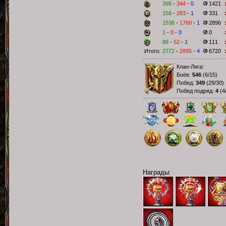
395
-
344
-
0
1421
158
-
283
-
1
331
1538
-
1760
-
1
2896
1
-
0
-
0
0
86
-
52
-
1
111
Итого:
2772
-
2895
-
4
6720
Клан-Лига:
Боёв:
546
(
6/15
)
Побед:
349
(
29/30
)
Побед подряд:
4
(
4
Награды: