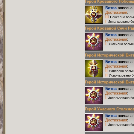
Герой Кровавого Побоища 
Битва
вписана 
Достижения
:
III
Нанесено боль
I
Использовано бо
Герой Кровавой Сечи Равн
Битва
вписана 
Достижения
:
I
Вылечено больш
Герой Исторической Битвы
Битва
вписана 
Достижения
:
II
Нанесено больш
II
Использовано б
Герой Исторической Битвы
Битва
вписана 
Достижения
:
I
Использовано бо
Герой Ужасного Столкнове
Битва
вписана 
Достижения
:
I
Использовано бо