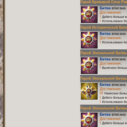
Герой Кровавой Сечи Равн
Битва
вписана 
Достижения
:
I
Добито больше в
I
Использовано бо
Герой Исторической Битвы
Битва
вписана 
Достижения
:
I
Использовано бо
Герой Эпохальной Битвы Р
Битва
вписана 
Достижения
:
I
Вылечено больш
Герой Эпохальной Битвы Р
Битва
вписана 
Достижения
:
III
Нанесено боль
I
Добито больше в
I
Использовано бо
Герой Эпохальной Битвы Р
Битва
вписана 
Достижения
:
I
Добито больше в