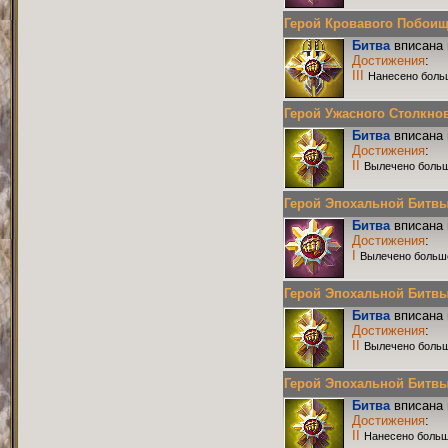
Герой Кровавого Побоища 
Битва
вписана 
Достижения
:
III
Нанесено боль
Герой Ужасного Столкнове
Битва
вписана 
Достижения
:
II
Вылечено больш
Герой Эпохальной Битвы Р
Битва
вписана 
Достижения
:
I
Вылечено больш
Герой Эпохальной Битвы Р
Битва
вписана 
Достижения
:
II
Вылечено больш
Герой Эпохальной Битвы Р
Битва
вписана 
Достижения
:
II
Нанесено больш