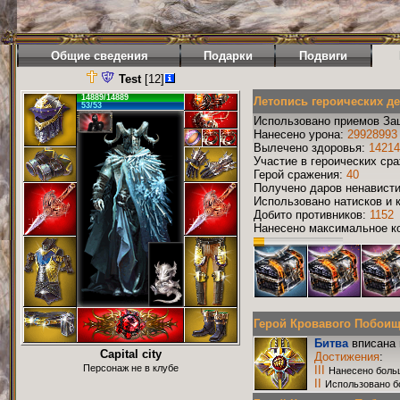
Общие сведения
Подарки
Подвиги
Test
[12]
14889/14889
Летопись героических д
53/53
Использовано приемов За
Нанесено урона:
29928993
Вылечено здоровья:
14214
Участие в героических ср
Герой сражения:
40
Получено даров ненавист
Использовано натисков и 
Добито противников:
1152
Нанесено максимальное ко
Герой Кровавого Побоища 
Битва
вписана 
Capital city
Достижения
:
Персонаж не в клубе
III
Нанесено боль
II
Использовано б