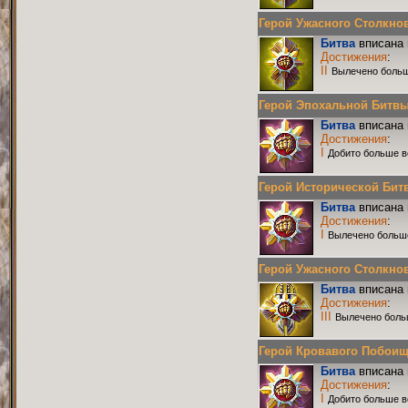
Герой Ужасного Столкнове
Битва
вписана 
Достижения
:
II
Вылечено больш
Герой Эпохальной Битвы Р
Битва
вписана 
Достижения
:
I
Добито больше в
Герой Исторической Битвы
Битва
вписана 
Достижения
:
I
Вылечено больш
Герой Ужасного Столкнове
Битва
вписана 
Достижения
:
III
Вылечено боль
Герой Кровавого Побоища 
Битва
вписана 
Достижения
:
I
Добито больше в