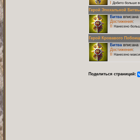
I
Добито больше в
Герой Эпохальной Битвы Р
Битва
вписана 
Достижения
:
II
Нанесено больш
Герой Кровавого Побоища 
Битва
вписана 
Достижения
:
II
Нанесено макси
Поделиться страницей: