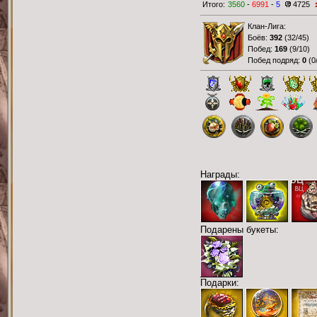
Итого:
3560
-
6991
-
5
4725
Клан-Лига:
Боёв:
392
(
32/45
)
Побед:
169
(
9/10
)
Побед подряд:
0
(
0
Награды:
Подарены букеты:
Подарки: