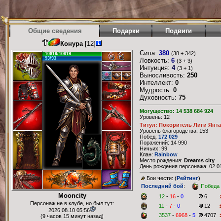
Общие сведения
Подарки
Подвиги
Конура
[12]
Сила:
380
(38 + 342)
10619/10619
93/93
Ловкость:
6
(3 + 3)
Интуиция:
4
(3 + 1)
Выносливость:
250
Интеллект:
0
Мудрость:
0
Духовность:
75
Могущество: 14 538 684 924
Уровень: 12
Титул: Покоритель Лиги Янт
Уровень благородства: 153
Побед:
172 029
Поражений: 14 990
Ничьих: 99
Клан:
Rainbow
Место рождения:
Dreams city
День рождения персонажа: 02.01
Бои чести: (
Рейтинг
)
Последний бой
:
Победа
Mooncity
12
-
16
-
0
6
Персонаж не в клубе, но был тут:
11
-
7
-
0
12
2026.08.10 05:56
3537
-
6968
-
5
4707
(9 часов 15 минут назад)