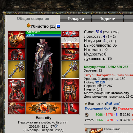
Общие сведения
Подарки
Подвиги
Убийство
[12]
Сила:
514
(251 + 263)
5862/5862
29/29
Ловкость:
4
(3 + 1)
Интуиция:
4
(3 + 1)
Выносливость:
36
Интеллект:
0
Мудрость:
0
Духовность:
75
Могущество: 15 692 829 237
Уровень: 12
Титул: Покоритель Лиги Янт
Уровень благородства: 150
Побед:
92 119
Поражений: 16 287
Ничьих: 141
Место рождения:
Dreams city
День рождения персонажа: 19.02
Бои чести: (
Рейтинг
)
Последний бой
:
Поражени
5066
-
6478
-
5
3230
East city
Итого:
5066
-
6478
-
5
3230
Персонаж не в клубе, но был тут:
2026.04.12 14:57
Клан-Лига:
(3 месяца 3 недели назад)