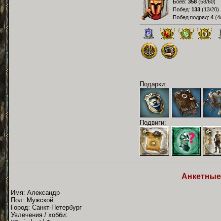
Боёв:
358
(
58/60
)
Побед:
133
(
13/20
)
Побед подряд:
4
(
4
Подарки:
Подвиги:
Анкетные
Имя: Александр
Пол: Мужской
Город: Санкт-Петербург
Увлечения / хобби: