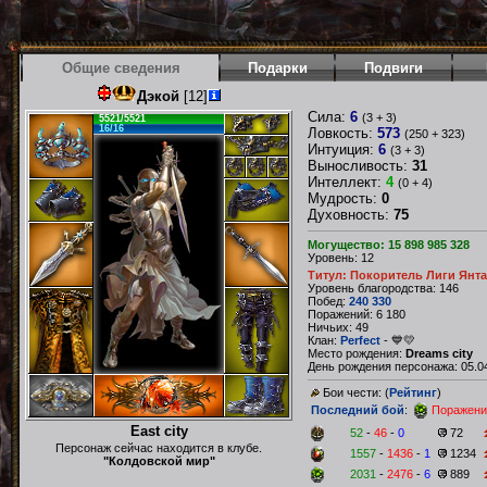
Общие сведения
Подарки
Подвиги
Дэкой
[12]
Сила:
6
(3 + 3)
5521/5521
16/16
Ловкость:
573
(250 + 323)
Интуиция:
6
(3 + 3)
Выносливость:
31
Интеллект:
4
(0 + 4)
Мудрость:
0
Духовность:
75
Могущество: 15 898 985 328
Уровень: 12
Титул: Покоритель Лиги Янт
Уровень благородства: 146
Побед:
240 330
Поражений: 6 180
Ничьих: 49
Клан:
Perfect
- 💙💛
Место рождения:
Dreams city
День рождения персонажа: 05.04
Бои чести: (
Рейтинг
)
Последний бой
:
Поражени
East city
52
-
46
-
0
72
Персонаж сейчас находится в клубе.
1557
-
1436
-
1
1234
"Колдовской мир"
2031
-
2476
-
6
889