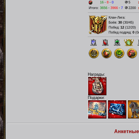
16
-
8
-
0
5
Итого:
3656
-
3966
-
7
2200
Клан-Лига:
Боёв:
30
(
30/45
)
Побед:
12
(
12/20
)
Побед подряд:
0
(
0
Награды:
Подарки:
Анкетные