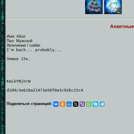
Анкетные
Имя: Altist
Пол: Мужской
Увлечения / хобби:
I'm back... probably...
Злюке 15к.
KeLkYNjhrW
d2d4c3e610a21473e58f0e3c926c15c4
Поделиться страницей: