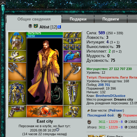
Общие сведения
Подарки
Подвиги
Altist
[12]
Сила:
589
(250 + 339)
7675/7675
50/50
Ловкость:
3
Интуиция:
4
(3 + 1)
Выносливость:
39
Интеллект:
2
(0 + 2)
Мудрость:
0
Духовность:
75
Могущество: 27 112 707 230
Уровень: 12
Титул: Покоритель Лиги Янт
Уровень благородства: 168
Побед:
208 701
Поражений: 19 396
Ничьих: 132
Клан:
BrothersOfJustice
Место рождения:
Dreams city
День рождения персонажа: 13.05
Бои чести: (
Рейтинг
)
Последний бой
:
Поражен
East city
3611
-
12229
-
8
1368
Персонаж не в клубе, но был тут:
Итого:
3611
-
12229
-
8
1368
2026.08.08 16:20
(14 часов 22 секунды назад)
Клан-Лига: