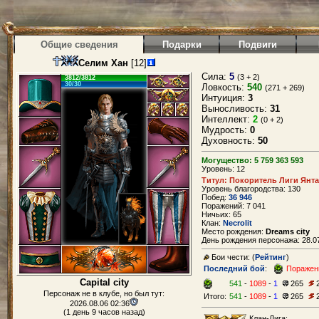
Общие сведения
Подарки
Подвиги
Селим Хан
[12]
Сила:
5
(3 + 2)
3812/3812
30/30
Ловкость:
540
(271 + 269)
Интуиция:
3
Выносливость:
31
Интеллект:
2
(0 + 2)
Мудрость:
0
Духовность:
50
Могущество: 5 759 363 593
Уровень: 12
Титул: Покоритель Лиги Янт
Уровень благородства: 130
Побед:
36 946
Поражений: 7 041
Ничьих: 65
Клан:
Necrolit
Место рождения:
Dreams city
День рождения персонажа: 28.07
Бои чести: (
Рейтинг
)
Последний бой
:
Поражен
Capital city
541
-
1089
-
1
265
Персонаж не в клубе, но был тут:
Итого:
541
-
1089
-
1
265
2026.08.06 02:36
(1 день 9 часов назад)
Клан-Лига: