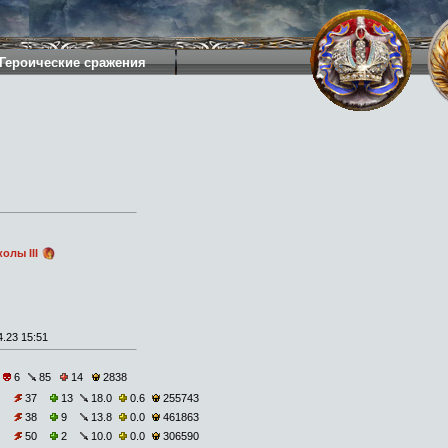
Героические сражения
олы III
.23 15:51
6
85
14
2838
37
13
18.0
0.6
255743
38
9
13.8
0.0
461863
50
2
10.0
0.0
306590