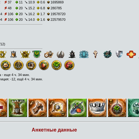
2
37
11
10.9
0.6
1695869
48
20
15.2
6.8
280785
14
106
20
16.2
1.7
19578720
94
106
20
14.0
1.6
22579570
/12
)
а -
еще 4 ч. 34 мин.
ция: -12, ещё 4 ч. 34 мин.
Анкетные данные