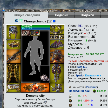
Общие сведения
Подарки
Подвиги
Chungachanga
[12]
Сила:
651
(325 + 326)
8135/8135
1242/1242
Ловкость:
4
(3 + 1)
Интуиция:
-7
(3 - 10)
x2
Выносливость:
36
Интеллект:
2
(0 + 2)
Мудрость:
0
Духовность:
0
Могущество: 51 563 093 470
Уровень: 12
Титул: Властитель Желтой Шк
Уровень благородства: 179
Побед:
559 491
Поражений: 947
Ничьих: 18
Клан:
Spark
-
Глава клана
Место рождения:
Dreams city
День рождения персонажа: 25.04
Бои чести: (
Рейтинг
)
Последний бой
:
Победа
Demons city
45
-
172
-
0
198
Персонаж не в клубе, но был тут:
169
-
256
-
0
264
2026.08.09 12:17
174
-
197
-
0
169
(22 минуты 3 секунды назад)