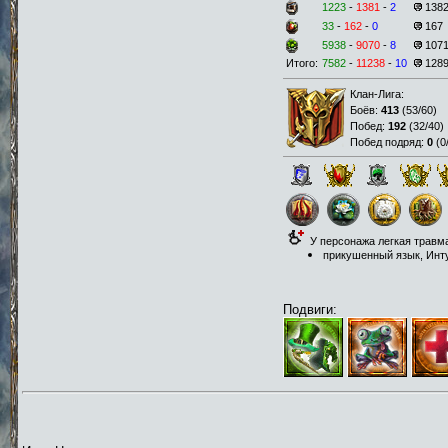
1223
-
1381
-
2
138
33
-
162
-
0
167
5938
-
9070
-
8
107
Итого:
7582
-
11238
-
10
128
Клан-Лига:
Боёв:
413
(
53/60
)
Побед:
192
(
32/40
)
Побед подряд:
0
(
0
У персонажа легкая травм
прикушенный язык, Интуи
Подвиги: