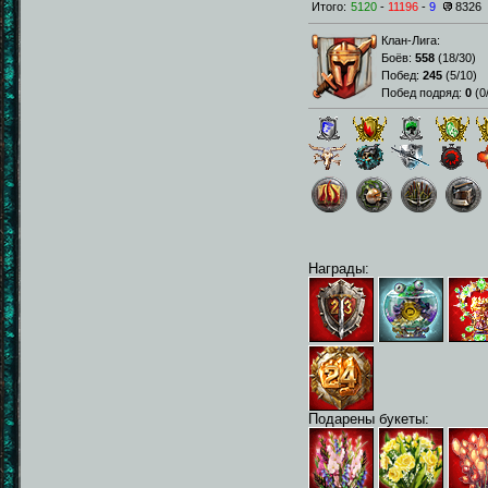
Итого:
5120
-
11196
-
9
8326
Клан-Лига:
Боёв:
558
(
18/30
)
Побед:
245
(
5/10
)
Побед подряд:
0
(
0
Награды:
Подарены букеты: