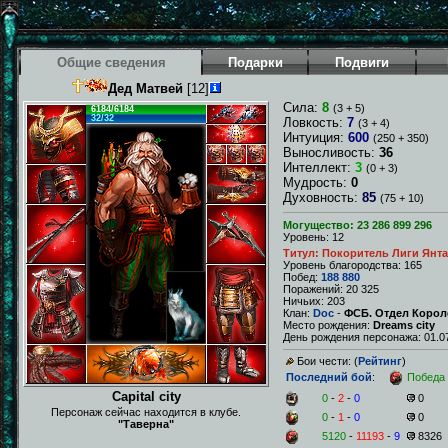
Общие сведения
Подарки
Подвиги
Дед Матвей
[12]
Сила:
8
(3 + 5)
6184/6184
32/32
Ловкость:
7
(3 + 4)
Интуиция:
600
(250 + 350)
Выносливость:
36
Интеллект:
3
(0 + 3)
Мудрость:
0
Духовность:
85
(75 + 10)
Могущество: 23 286 899 296
Уровень: 12
Титул: Покоритель Лиги Янт
Уровень благородства: 165
Побед:
188 880
Поражений: 20 325
Ничьих: 203
Клан:
Doc
-
ФСБ. Отдел Коро
Место рождения:
Dreams city
День рождения персонажа: 01.07
Бои чести: (
Рейтинг
)
Последний бой
:
Победа
Capital city
0
-
2
-
0
0
Персонаж сейчас находится в клубе.
0
-
1
-
0
0
"Таверна"
5120
-
11193
-
9
8326