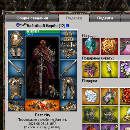
Общие сведения
Подарки
Подвиги
Бэйчберб Бербч
[12]
5839/5839
77/77
Награды:
Подарены букеты:
Подарки:
East city
Персонаж не в клубе, но был тут:
2026.08.06 13:19
(2 часа 58 секунд назад)