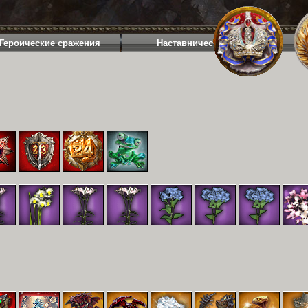
Героические сражения
Наставничество