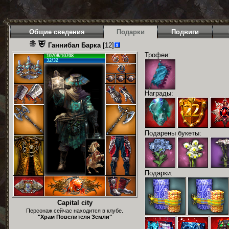
Общие сведения
Подарки
Подвиги
Ганнибал Барка
[12]
Трофеи:
10708/10708
32/32
Награды:
Подарены букеты:
Подарки:
Capital city
Персонаж сейчас находится в клубе.
"Храм Повелителя Земли"