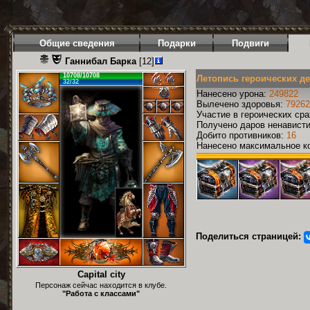
Общие сведения
Подарки
Подвиги
Ганнибал Барка
[12]
10708/10708
Летопись героических д
32/32
Нанесено урона:
249822
Вылечено здоровья:
79262
Участие в героических ср
Получено даров ненавист
Добито противников:
16
Нанесено максимальное ко
Поделиться страницей:
Capital city
Персонаж сейчас находится в клубе.
"Работа с классами"