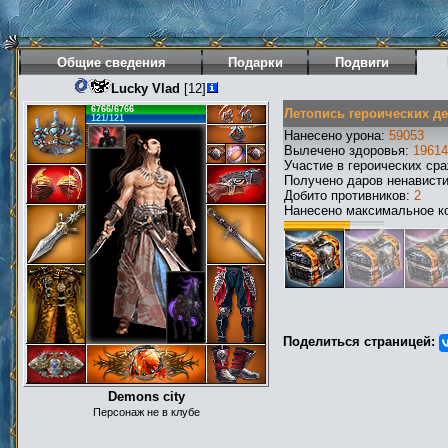
Общие сведения
Подарки
Подвиги
Lucky Vlad
[12]
6766/6766
Летопись героических д
121/121
Нанесено урона:
59053
Вылечено здоровья:
19614
Участие в героических ср
Получено даров ненавист
Добито противников:
2
Нанесено максимальное ко
Поделиться страницей:
Demons city
Персонаж не в клубе