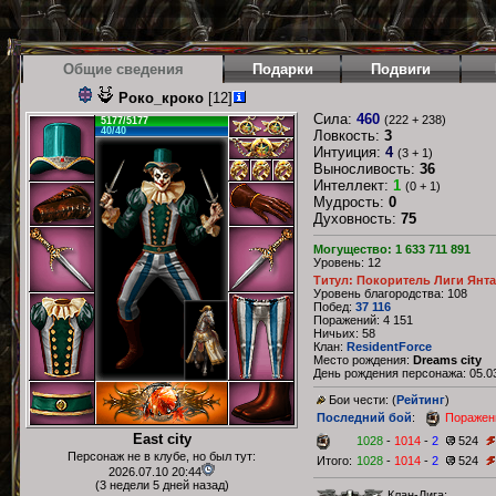
Общие сведения
Подарки
Подвиги
Роко_кроко
[12]
Сила:
460
(222 + 238)
5177/5177
40/40
Ловкость:
3
Интуиция:
4
(3 + 1)
Выносливость:
36
Интеллект:
1
(0 + 1)
Мудрость:
0
Духовность:
75
Могущество: 1 633 711 891
Уровень: 12
Титул: Покоритель Лиги Янт
Уровень благородства: 108
Побед:
37 116
Поражений: 4 151
Ничьих: 58
Клан:
ResidentForce
Место рождения:
Dreams city
День рождения персонажа: 05.03
Бои чести: (
Рейтинг
)
Последний бой
:
Поражен
East city
1028
-
1014
-
2
524
Персонаж не в клубе, но был тут:
Итого:
1028
-
1014
-
2
524
2026.07.10 20:44
(3 недели 5 дней назад)
Клан-Лига: