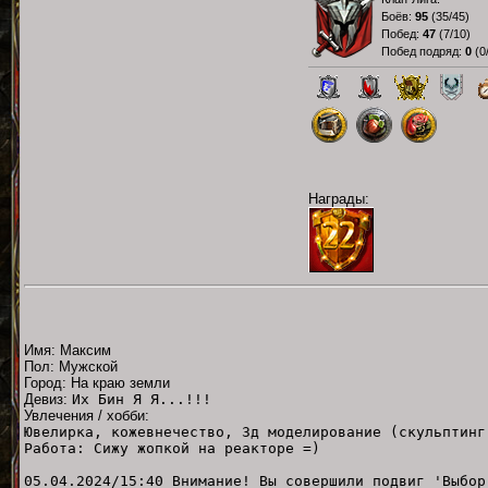
Боёв:
95
(
35/45
)
Побед:
47
(
7/10
)
Побед подряд:
0
(
0
Награды:
Имя: Максим
Пол: Мужской
Город: На краю земли
Девиз:
Их Бин Я Я...!!!
Увлечения / хобби:
Ювелирка, кожевнечество, 3д моделирование (скульптинг
Работа: Сижу жопкой на реакторе =)
05.04.2024/15:40 Внимание! Вы совершили подвиг 'Выбор