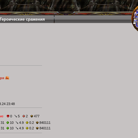
Героические сражения
аря
.24 23:48
ие
0
5
2
477
31
10
4.9
0.2
840111
31
10
4.9
0.2
840111