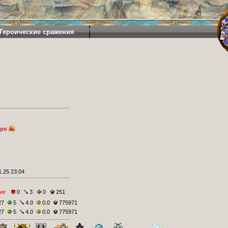
Героические сражения
аря
.25 23:04
ие
0
3
0
251
27
5
4.0
0.0
775971
27
5
4.0
0.0
775971