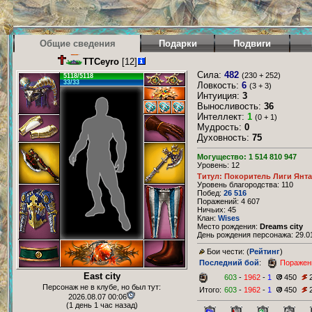
Общие сведения
Подарки
Подвиги
TTCeyro
[12]
Сила:
482
(230 + 252)
5118/5118
33/33
Ловкость:
6
(3 + 3)
Интуиция:
3
Выносливость:
36
Интеллект:
1
(0 + 1)
Мудрость:
0
Духовность:
75
Могущество: 1 514 810 947
Уровень: 12
Титул: Покоритель Лиги Янт
Уровень благородства: 110
Побед:
26 516
Поражений: 4 607
Ничьих: 45
Клан:
Wises
Место рождения:
Dreams city
День рождения персонажа: 29.01
Бои чести: (
Рейтинг
)
Последний бой
:
Поражен
East city
603
-
1962
-
1
450
Персонаж не в клубе, но был тут:
Итого:
603
-
1962
-
1
450
2026.08.07 00:06
(1 день 1 час назад)