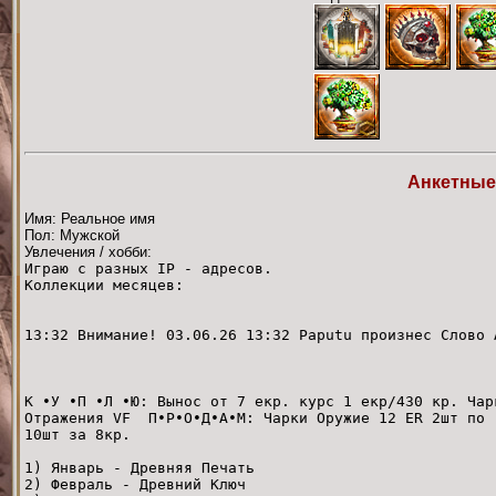
Анкетные
Имя: Реальное имя
Пол: Мужской
Увлечения / хобби:
Играю с разных IP - адресов.
Коллекции месяцев:
13:32 Внимание! 03.06.26 13:32 Paputu произнес Слово 
АКТУАЛЬ
К •У •П •Л •Ю: Вынос от 7 екр. курс 1 екр/430 кр. Чар
Отражения VF П•Р•О•Д•А•М: Чарки Оружие 12 ЕR 2шт по 
10шт за 8кр.
1) Январь - Древняя Печать
2) Февраль - Древний Ключ