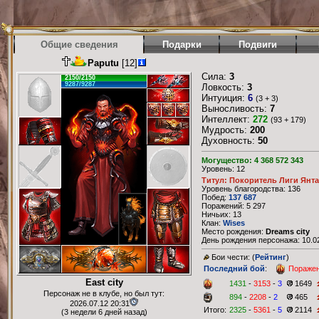
Общие сведения
Подарки
Подвиги
Paputu
[12]
Сила:
3
2150/2150
9287/9287
Ловкость:
3
Интуиция:
6
(3 + 3)
Выносливость:
7
Интеллект:
272
(93 + 179)
Мудрость:
200
Духовность:
50
Могущество: 4 368 572 343
Уровень: 12
Титул: Покоритель Лиги Янт
Уровень благородства: 136
Побед:
137 687
Поражений: 5 297
Ничьих: 13
Клан:
Wises
Место рождения:
Dreams city
День рождения персонажа: 10.02
Бои чести: (
Рейтинг
)
Последний бой
:
Пораже
East city
1431
-
3153
-
3
1649
Персонаж не в клубе, но был тут:
894
-
2208
-
2
465
2026.07.12 20:31
Итого:
2325
-
5361
-
5
2114
(3 недели 6 дней назад)