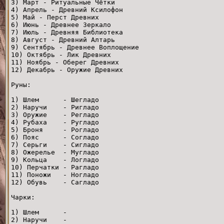
3) Март - Ритуальные Чётки
4) Апрель - Древний Ксилофон
5) Май - Перст Древних
6) Июнь - Древнее Зеркало
7) Июль - Древняя Библиотека
8) Август - Древний Алтарь
9) Сентябрь - Древнее Воплощение
10) Октябрь - Лик Древних
11) Ноябрь - Оберег Древних
12) Декабрь - Оружие Древних
Руны:
1) Шлем - Шегладо
2) Наручи - Ригладо
3) Оружие - Регладо
4) Рубаха - Ругладо
5) Броня - Рогладо
6) Пояс - Согладо
7) Серьги - Сигладо
8) Ожерелье - Мугладо
9) Кольца - Логладо
10) Перчатки - Рагладо
11) Поножи - Ногладо
12) Обувь - Сагладо
Чарки:
1) Шлем -
2) Наручи -