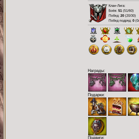
Клан-Лига:
Боёв:
51
(
51/60
)
Побед:
20
(
20/30
)
Побед подряд:
0
(
0
Награды:
Подарки:
Подвиги: