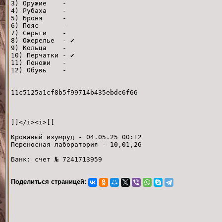
3) Оружие -
4) Рубаха -
5) Броня -
6) Пояс -
7) Серьги -
8) Ожерелье - ✔
9) Кольца -
10) Перчатки - ✔
11) Поножи -
12) Обувь -
11c5125a1cf8b5f99714b435ebdc6f66
]]</i><i>[[
Кровавый изумруд - 04.05.25 00:12
Переносная лаборатория - 10,01,26
Банк: счет № 7241713959
Поделиться страницей: