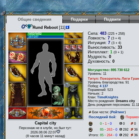
Общие сведения
Подарки
Подвиги
Rund Reboot
[11]
Сила:
483
(225 + 258)
5452/5452
107/107
Ловкость:
7
(3 + 4)
Интуиция:
7
(3 + 4)
Выносливость:
33
Интеллект:
1
(0 + 1)
Мудрость:
0
Духовность:
0
Могущество: 895 730 612
Уровень: 11
Титул: Покоритель Лиги Гран
Уровень благородства: 91
Побед:
4 137
Поражений: 523
Ничьих: 2
Клан:
TimeKnights
Место рождения:
Dreams city
День рождения персонажа: 11.11
Бои чести: (
Рейтинг
)
Последний бой
:
Пораже
Capital city
0
-
1
-
0
0
0
Персонаж не в клубе, но был тут:
85
-
263
-
0
292
36
2026.08.06 22:07
Итого:
85
-
264
-
0
292
36
(8 часов 11 минут назад)