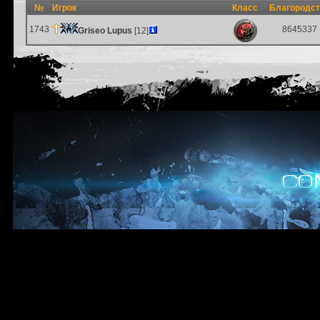
№
Игрок
Класс
Благородс
1743
8645337
Griseo Lupus
[12]