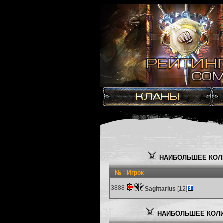
НАИБОЛЬШЕЕ КОЛ
№
Игрок
3888
Sagittarius
[12]
НАИБОЛЬШЕЕ КОЛИ