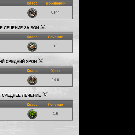
Класс
Добиваний
6144
 ЛЕЧЕНИЕ ЗА БОЙ
Класс
Лечение
13
Й СРЕДНИЙ УРОН
Класс
Урон
14.6
 СРЕДНЕЕ ЛЕЧЕНИЕ
Класс
Лечение
1.6