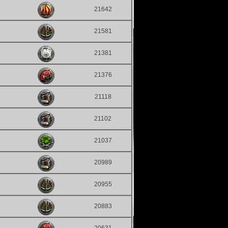
21642
21581
21381
21376
21118
21102
21037
20989
20955
20883