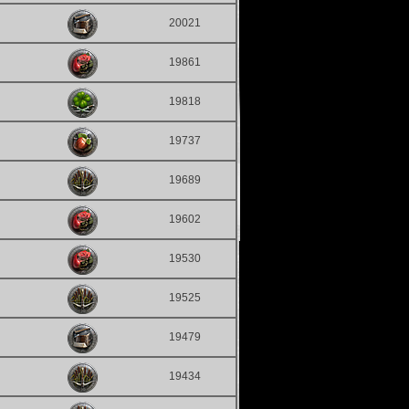
20021
19861
19818
19737
19689
19602
19530
19525
19479
19434