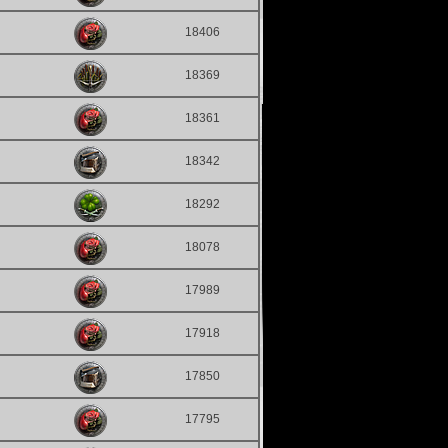
18406
18369
18361
18342
18292
18078
17989
17918
17850
17795