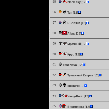
55
black sky
[12]
56
Тея
[12]
57
RSrutilus
[12]
58
Aibga
[12]
59
Мрачный
[12]
60
Крус
[12]
61
Frost Nova
[12]
62
Туманный Каприз
[12]
63
bozqurd
[12]
64
Vinny-Pooh
[12]
65
Викторинка
[12]