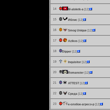
14
M-aloletk-a
[12]
15
Иблис
[12]
16
Smog Unique
[12]
17
Azikos
[12]
18
Dipper
[12]
19
Inquisitor
[12]
20
Romanster
[12]
21
ATTEST
[12]
22
Среда
[12]
23
к-олобок-агресо-р
[12]