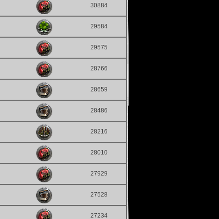
30884
29584
29575
28766
28659
28486
28216
28010
27929
27528
27234