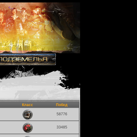
Класс
Побед
58776
33485