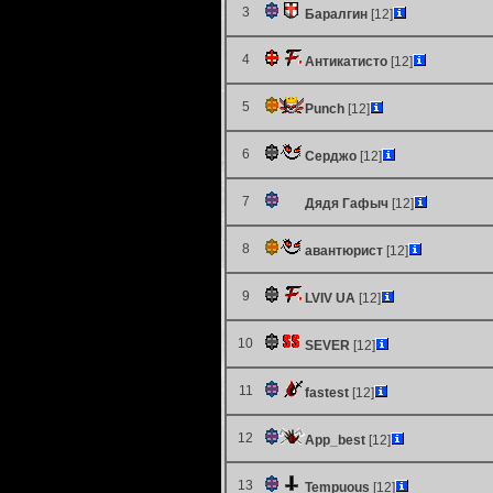
3
Баралгин
[12]
4
Антикатисто
[12]
5
Punch
[12]
6
Серджо
[12]
7
Дядя Гафыч
[12]
8
авантюрист
[12]
9
LVIV UA
[12]
10
SEVER
[12]
11
fastest
[12]
12
App_best
[12]
13
Tempuous
[12]