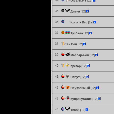
34
GIVENCHY
[12]
35
Дивия
[12]
36
Korona Bro
[12]
37
Тузбала
[12]
38
Сан Сей
[12]
39
Массар-акш
[12]
40
прегар
[12]
41
Спрут
[12]
42
Неуязвимый
[12]
43
Купранугалис
[12]
44
Thane
[12]