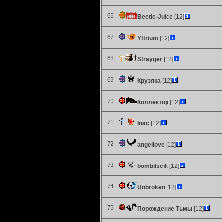
66
Beetle-Juice
[12]
67
Yttrium
[12]
68
Strayger
[12]
69
Крузяка
[12]
70
Коллектор
[12]
71
Inac
[12]
72
angellove
[12]
73
bombilscik
[12]
74
Unbroken
[12]
75
Порождение Тьмы
[12]