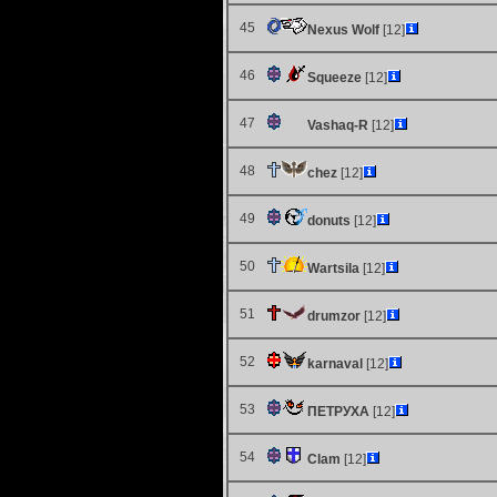
45
Nexus Wolf
[12]
46
Squeeze
[12]
47
Vashaq-R
[12]
48
chez
[12]
49
donuts
[12]
50
Wartsila
[12]
51
drumzor
[12]
52
karnaval
[12]
53
ПЕТРУХА
[12]
54
Clam
[12]