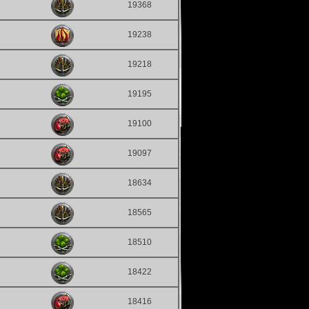
19368
19238
19218
19195
19100
19097
18634
18565
18510
18422
18416