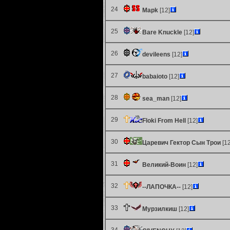
24
Mapk
[12]
25
Bare Knuckle
[12]
26
devileens
[12]
27
babaioto
[12]
28
sea_man
[12]
29
Floki From Hell
[12]
30
Царевич Гектор Сын Трои
[12
31
Великий-Воин
[12]
32
--ЛАПОЧКА--
[12]
33
Мурзилкиш
[12]