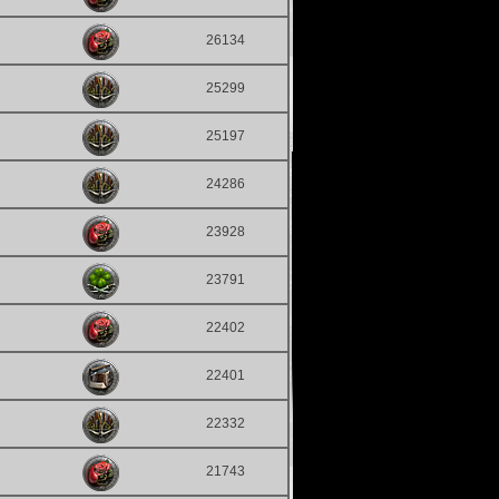
26134
25299
25197
24286
23928
23791
22402
22401
22332
21743