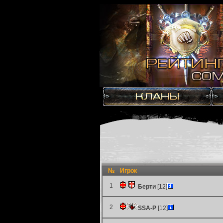
№
Игрок
1
Берти
[12]
2
SSA-P
[12]