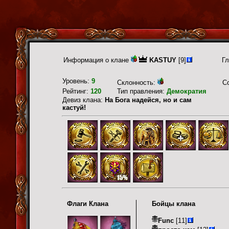
Информация о клане
KASTUY
[9]
Гл
Уровень:
9
Склонность:
С
Рейтинг:
120
Тип правления:
Демократия
Девиз клана:
На Бога надейся, но и сам
кастуй!
Флаги Клана
Бойцы клана
Func
[11]