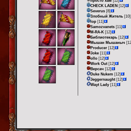
просто хам
[12]
CHECK LADEN
[12]
Severus
[8]
Злобный Житель
[10]
lop
[11]
Samozvanets
[11]
M-RA-K
[12]
Библиотекарь
[12]
Мышан Мышаныч
[12
Producer
[12]
Joke
[11]
ollo
[12]
Work Out
[12]
Версач
[12]
Duke Nukem
[12]
Jeggernaught
[12]
Wayt Lady
[11]