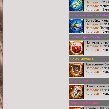
Награда
:
5
О
Награда
: Мешо
Категория
: Зим
Почетный участник общ
Вы собрали оди
Награда
:
10
Награда
: Поощ
Категория
: Зим
Битва с фанатиками (По
Получить в про
Награда
:
10
Категория
: Кон
Союз Стихий X
Три воителя би
Награда
:
25
Категория
: Кон
Вызов чести X
Примите участи
Награда
:
15
Категория
: Кон
Тореадор Ветеран
Убейте 1000 пр