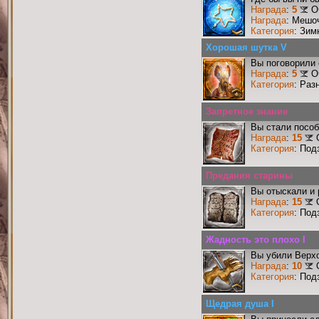
Награда
:
5
О
Награда
: Мешо
Категория
: Зим
Хорошая шутка V
Вы поговорили 
Награда
:
5
О
Категория
: Раз
Запретное знание
Вы стали пособ
Награда
:
15
Категория
: Под
Предания старины
Вы отыскали и
Награда
:
15
Категория
: Под
Жадность это плохо I
Вы убили Верхо
Награда
:
10
Категория
: Под
Щедрая душа I