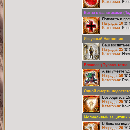
Категория
: Кон
Битва с фанатиками (П
Получить в про
Награда
:
10
Категория
: Кон
Искусный Наставник
Ваш воспитанни
Награда
:
25
Категория
: Нас
Владелец Турагентства
А вы умеете уд
Награда
:
50
Категория
: Раз
Одной смерти недостат
Возродитесь 15
Награда
:
25
Категория
: Кон
Молчаливый защитник ч
В боях вы подв
Награда
:
20