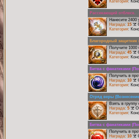
Категория
: Кон
Рассекающий отблеск.
Нанесите 2400 
Награда
:
15
Категория
: Кон
Благородный защитник 
Получите 1000 
Награда
:
45
Категория
: Кон
Битва с фанатиками (П
Получить в про
Награда
:
10
Категория
: Кон
Отряд веры (Вознесение
Взять в группу
Награда
:
5
О
Категория
: Кон
Битва с фанатиками (По
Получить в про
Награда
:
10