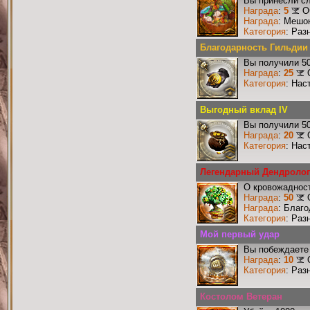
Вы принесли сл
Награда
:
5
О
Награда
: Мешо
Категория
: Раз
Благодарность Гильдии
Вы получили 50
Награда
:
25
Категория
: Нас
Выгодный вклад IV
Вы получили 50
Награда
:
20
Категория
: Нас
Легендарный Дендролог
О кровожадност
Награда
:
50
Награда
: Благ
Категория
: Раз
Мой первый удар
Вы побеждаете 
Награда
:
10
Категория
: Раз
Костолом Ветеран