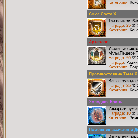
Категория
: Кон
Союз Света X
Три воителя би
Награда
:
25
Категория
: Кон
Археолог
Увеличьте сво
Мглы,Пещере Т
Награда
:
50
Награда
: Редк
Категория
: Под
Противостояние Тьме X
Ваша команда б
Награда
:
25
Категория
: Кон
Холодная Кровь I
Изморози нужен
Награда
:
10
Категория
: Зим
Помощник ассистента Д
Вы начали пом