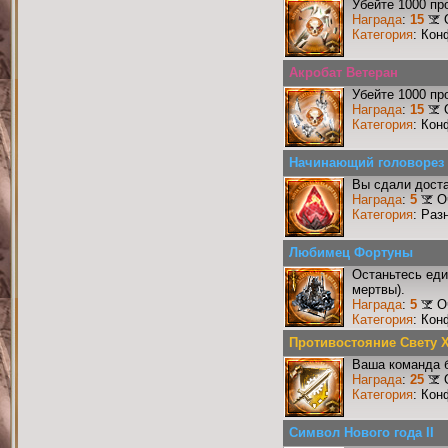
Убейте 1000 пр
Награда
:
15
Категория
: Кон
Акробат Ветеран
Убейте 1000 пр
Награда
:
15
Категория
: Кон
Начинающий головорез
Вы сдали доста
Награда
:
5
О
Категория
: Раз
Любимец Фортуны
Останьтесь еди
мертвы).
Награда
:
5
О
Категория
: Кон
Противостояние Свету 
Ваша команда б
Награда
:
25
Категория
: Кон
Символ Нового года II