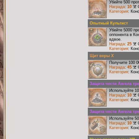
Убейте 500 про
Награда
:
10
Категория
: Кон
Опытный Культист
Убейте 5000 пр
оппонента в Ко
вдвое.
Награда
:
25
Категория
: Кон
Щит веры X
Получите 100 0
Награда
:
45
Категория
: Кон
Защита чести Ангела тр
Используйте 10
Награда
:
10
Категория
: Кон
Защита чести Ангела тре
Используйте 50
Награда
:
10
Категория
: Кон