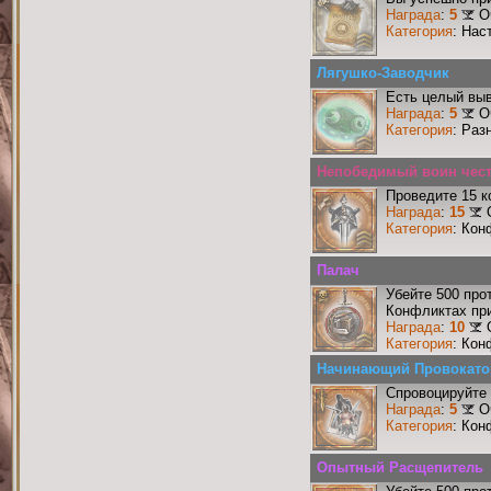
Награда
:
5
О
Категория
: Нас
Лягушко-Заводчик
Есть целый выв
Награда
:
5
О
Категория
: Раз
Непобедимый воин чести
Проведите 15 к
Награда
:
15
Категория
: Кон
Палач
Убейте 500 про
Конфликтах при
Награда
:
10
Категория
: Кон
Начинающий Провокато
Спровоцируйте 
Награда
:
5
О
Категория
: Кон
Опытный Расщепитель