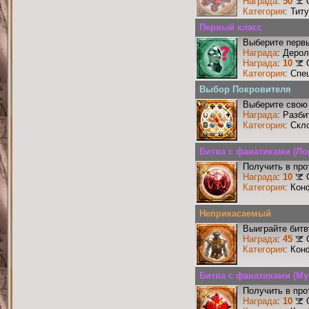
Награда
:
50
Категория
: Тит
Первый класс
Выберите первы
Награда
: Деро
Награда
:
10
Категория
: Спе
Выбор Покровителя
Выберите свою 
Награда
: Разби
Категория
: Скл
Битва с фанатиками (Ло
Получить в про
Награда
:
10
Категория
: Кон
Неприкасаемый
Выиграйте бит
Награда
:
45
Категория
: Кон
Битва с фанатиками (М
Получить в про
Награда
:
10