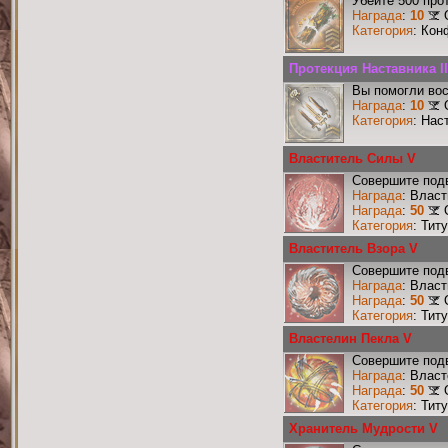
Убейте 500 про
Награда
:
10
Категория
: Кон
Протекция Наставника II
Вы помогли вос
Награда
:
10
Категория
: Нас
Властитель Силы V
Совершите подв
Награда
: Влас
Награда
:
50
Категория
: Тит
Властитель Взора V
Совершите подв
Награда
: Влас
Награда
:
50
Категория
: Тит
Властелин Пекла V
Совершите подв
Награда
: Влас
Награда
:
50
Категория
: Тит
Хранитель Мудрости V