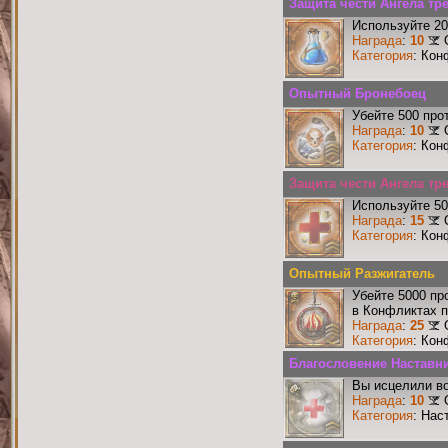
Защита чести Ангела тр
Используйте 20
Награда
:
10
Категория
: Кон
Опытный Бронебоец
Убейте 500 про
Награда
:
10
Категория
: Кон
Защита чести Ангела тр
Используйте 50
Награда
:
15
Категория
: Кон
Опытный Разжигатель
Убейте 5000 пр
в Конфликтах п
Награда
:
25
Категория
: Кон
Благословение Наставни
Вы исцелили во
Награда
:
10
Категория
: Нас