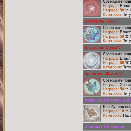
Совершите подв
Награда
: Влас
Награда
:
50
Категория
: Тит
Властелин Гроз V
Совершите подв
Награда
: Власт
Награда
:
50
Категория
: Тит
Властелин Стужи V
Совершите подв
Награда
: Влас
Награда
:
50
Категория
: Тит
Хранитель Жизни V
Совершите подв
Награда
: Хран
Награда
:
50
Категория
: Тит
Мудрость Наставника II
Вы обучили вос
Награда
:
10
Категория
: Нас
Опытный Огнеборец