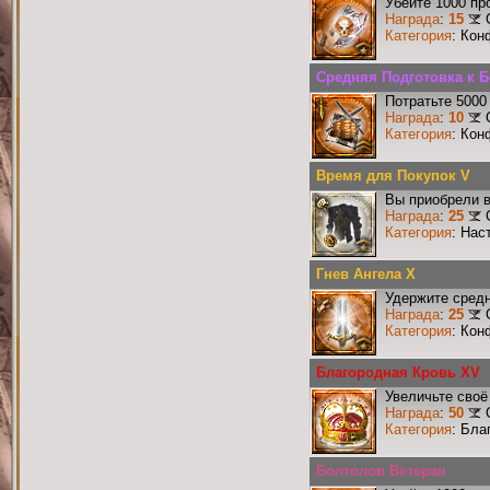
Убейте 1000 пр
Награда
:
15
Категория
: Кон
Средняя Подготовка к 
Потратьте 5000
Награда
:
10
Категория
: Кон
Время для Покупок V
Вы приобрели в
Награда
:
25
Категория
: Нас
Гнев Ангела X
Удержите средн
Награда
:
25
Категория
: Кон
Благородная Кровь XV
Увеличьте своё
Награда
:
50
Категория
: Бла
Болтолов Ветеран