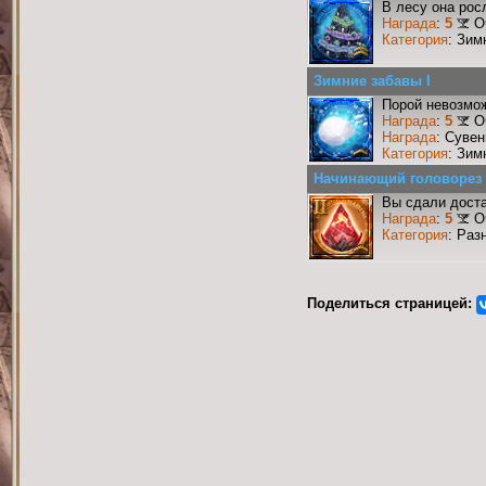
В лесу она рос
Награда
:
5
О
Категория
: Зим
Зимние забавы I
Порой невозмож
Награда
:
5
О
Награда
: Сувен
Категория
: Зим
Начинающий головорез
Вы сдали доста
Награда
:
5
О
Категория
: Раз
Поделиться страницей: