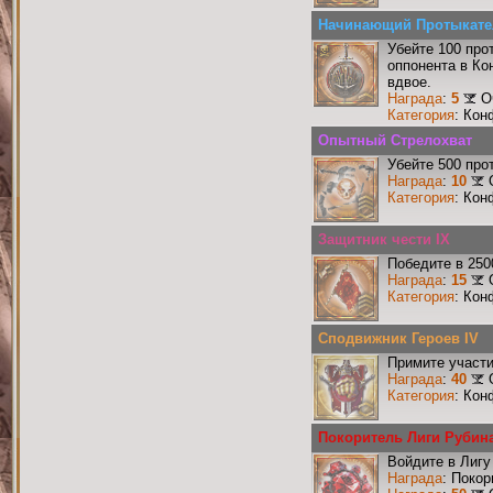
Начинающий Протыкате
Убейте 100 про
оппонента в Ко
вдвое.
Награда
:
5
О
Категория
: Кон
Опытный Стрелохват
Убейте 500 про
Награда
:
10
Категория
: Кон
Защитник чести IX
Победите в 250
Награда
:
15
Категория
: Кон
Сподвижник Героев IV
Примите участи
Награда
:
40
Категория
: Кон
Покоритель Лиги Рубин
Войдите в Лигу
Награда
: Поко