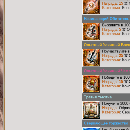
Награда
:
15
Категория
: Кон
Начинающий Обитатель
Выживите в 10
Награда
:
5
О
Категория
: Кон
Опытный Уличный Бое
Поучаствуйте в
Награда
:
25
Категория
: Кон
Опытный Уличный Чем
Победите в 100
Награда
:
15
Категория
: Кон
Третья тысяча
Получите 3000 
Награда
: Образ
Категория
: Сер
Сверкающее торжество
Где бы вы ни б