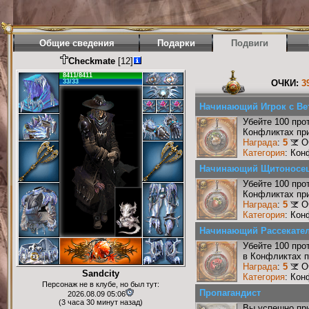
Общие сведения
Подарки
Подвиги
Checkmate
[12]
8411/8411
33/33
ОЧКИ:
3
Начинающий Игрок с Ве
Убейте 100 про
Конфликтах при
Награда
:
5
О
Категория
: Кон
Начинающий Щитоносе
Убейте 100 про
Конфликтах при
Награда
:
5
О
Категория
: Кон
Начинающий Рассекате
Убейте 100 про
в Конфликтах п
Награда
:
5
О
Sandcity
Категория
: Кон
Персонаж не в клубе, но был тут:
Пропагандист
2026.08.09 05:06
(3 часа 30 минут назад)
Вы успешно при