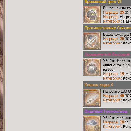
Бронзовый трон VI
Вы пошли по пу
Награда
:
25
Награда
: Нагр
Категория
: Раз
Противостояние Стихия
Ваша команда б
Награда
:
25
Категория
: Кон
Продвинутый Ветродув
Убейте 1000 пр
оппонента в Ко
вдвое.
Награда
:
15
Категория
: Кон
Клинок веры X
Нанесите 100 0
Награда
:
45
Категория
: Кон
Опытный Громоотвод
Убейте 500 про
Награда
:
10
Категория
: Кон