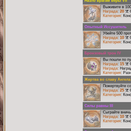
Назло врагам веры VII
Выживите в 10
Награда
:
20
Категория
: Кон
Опытный Иссушитель
Убейте 500 про
Награда
:
10
Категория
: Кон
Бронзовый трон IV
Вы пошли по пу
Награда
:
15
Награда
: Награ
Категория
: Раз
Жертва во славу Ангела
Пожертвуйте со
Награда
:
25
Категория
: Кон
Силы равны III
Сыграйте вничь
Награда
:
10
Категория
: Кон