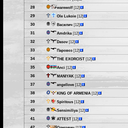
28
warewolf
[12]
29
Ole Lukoie
[12]
30
Василич
[12]
31
Amdrika
[12]
32
Dasov
[12]
33
Паровоз
[12]
34
THE EXORCIST
[12]
35
Anci
[12]
36
MANIYAK
[12]
37
angellove
[12]
38
KING OF ARMENIA
[12]
39
Spiritous
[12]
40
Sensimiliya
[12]
41
ATTEST
[12]
42
Олегович
[12]