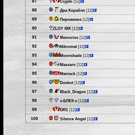
87
Crypto
[12]
88
Два Корабля
[12]
89
Пироженка
[12]
90
ZLOY NIK
[12]
91
Memories
[12]
92
Nikromat
[12]
93
Moonshade
[12]
94
Massaro
[12]
95
Maniack
[12]
96
Donkot
[12]
97
Black_Dragon
[12]
98
х-БЛЕК-х
[12]
99
DRS
[12]
100
Silence Angel
[12]