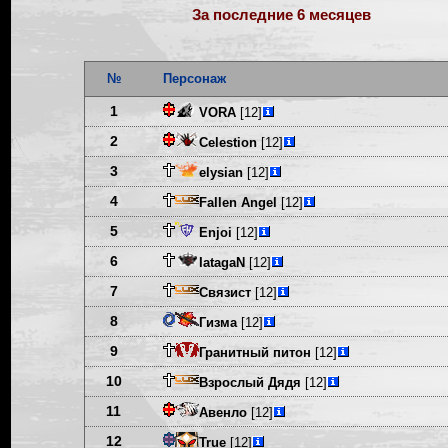
За последние 6 месяцев
№
Персонаж
1
VORA
[12]
2
Celestion
[12]
3
elysian
[12]
4
Fallen Angel
[12]
5
Enjoi
[12]
6
IatagaN
[12]
7
Связист
[12]
8
Гизма
[12]
9
Гранитный питон
[12]
10
Взрослый Дядя
[12]
11
Авенло
[12]
12
True
[12]