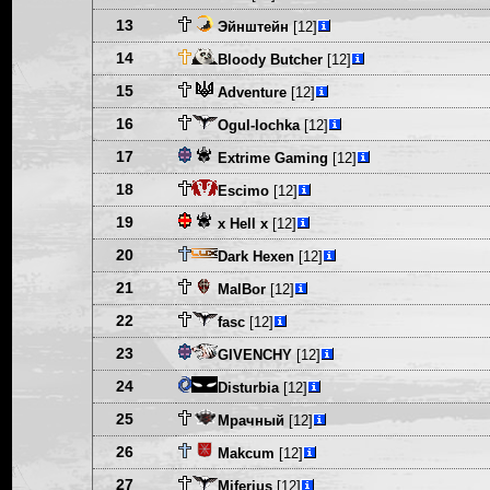
13
Эйнштейн
[12]
14
Bloody Butcher
[12]
15
Adventure
[12]
16
Ogul-lochka
[12]
17
Extrime Gaming
[12]
18
Escimo
[12]
19
x Hell x
[12]
20
Dark Hexen
[12]
21
MalBor
[12]
22
fasc
[12]
23
GIVENCHY
[12]
24
Disturbia
[12]
25
Мрачный
[12]
26
Makcum
[12]
27
Miferius
[12]