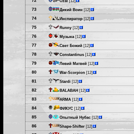
72
Ozai
[12]
73
Дикий Воин
[12]
74
Инспиратор
[12]
75
Runny
[12]
76
Музыка
[12]
77
Свет Божий
[12]
78
Constantinus
[12]
79
Левий Матвей
[12]
80
War-Scorpion
[12]
81
Stardi
[12]
82
BALABAH
[12]
83
ARMA
[12]
84
ФИКУС
[12]
85
Опытный Нубас
[12]
86
Shape-Shifter
[12]