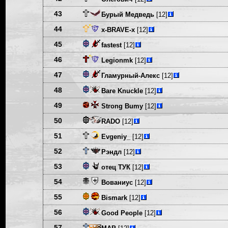
43
Бурый Медведь
[12]
44
x-BRAVE-x
[12]
45
fastest
[12]
46
Legionmk
[12]
47
Гламурный-Алекс
[12]
48
Bare Knuckle
[12]
49
Strong Bumy
[12]
50
RADO
[12]
51
Evgeniy_
[12]
52
Рэндл
[12]
53
отец ТУК
[12]
54
Вованиус
[12]
55
Bismark
[12]
56
Good People
[12]
57