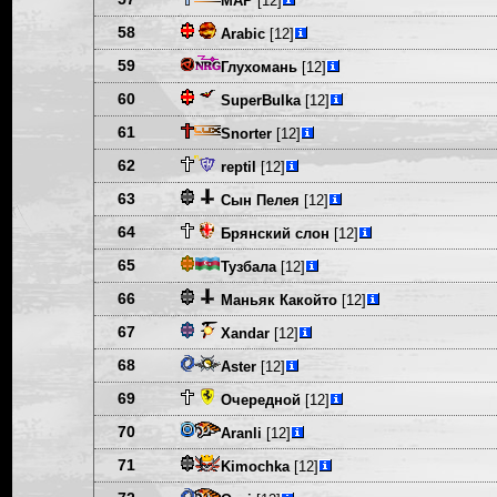
МАР
[12]
58
Arabic
[12]
59
Глухомань
[12]
60
SuperBulka
[12]
61
Snorter
[12]
62
reptil
[12]
63
Сын Пелея
[12]
64
Брянский слон
[12]
65
Тузбала
[12]
66
Маньяк Какойто
[12]
67
Xandar
[12]
68
Aster
[12]
69
Очередной
[12]
70
Aranli
[12]
71
Kimochka
[12]