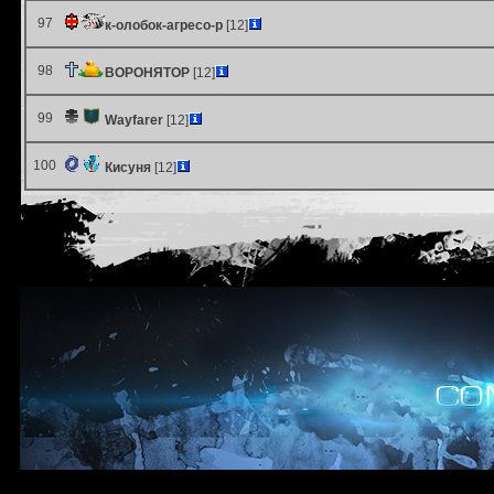
97
к-олобок-агресо-р
[12]
98
ВОРОНЯТОР
[12]
99
Wayfarer
[12]
100
Кисуня
[12]