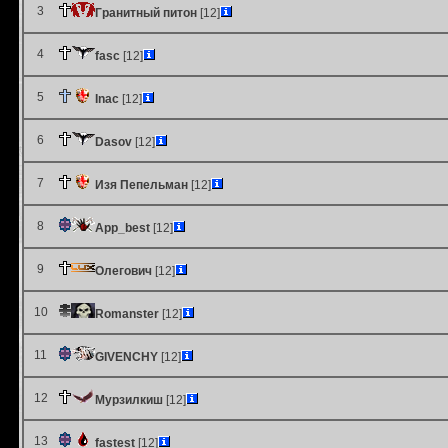
3
Гранитный питон
[12]
4
fasc
[12]
5
Inac
[12]
6
Dasov
[12]
7
Изя Пепельман
[12]
8
App_best
[12]
9
Олегович
[12]
10
Romanster
[12]
11
GIVENCHY
[12]
12
Мурзилкиш
[12]
13
fastest
[12]