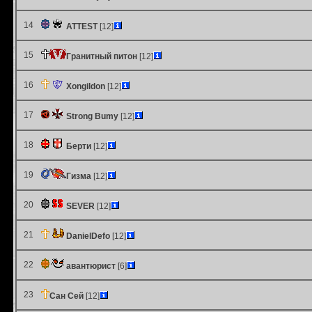
14
ATTEST
[12]
15
Гранитный питон
[12]
16
Xongildon
[12]
17
Strong Bumy
[12]
18
Берти
[12]
19
Гизма
[12]
20
SEVER
[12]
21
DanielDefo
[12]
22
авантюрист
[6]
23
Сан Сей
[12]