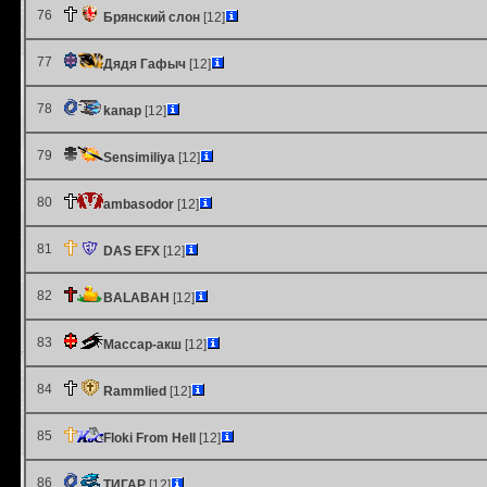
76
Брянский слон
[12]
77
Дядя Гафыч
[12]
78
kanap
[12]
79
Sensimiliya
[12]
80
ambasodor
[12]
81
DAS EFX
[12]
82
BALABAH
[12]
83
Массар-акш
[12]
84
Rammlied
[12]
85
Floki From Hell
[12]
86
ТИГАР
[12]