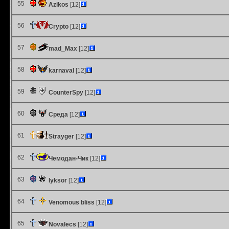
55
Azikos
[12]
56
Crypto
[12]
57
mad_Max
[12]
58
karnaval
[12]
59
CounterSpy
[12]
60
Среда
[12]
61
Strayger
[12]
62
Чемодан-Чик
[12]
63
lyksor
[12]
64
Venomous bliss
[12]
65
Novalecs
[12]