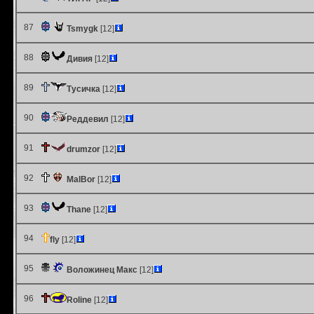
87
Tsmygk
[12]
88
Дивия
[12]
89
Тусичка
[12]
90
Реддевил
[12]
91
drumzor
[12]
92
MalBor
[12]
93
Thane
[12]
94
fly
[12]
95
Воложинец Макс
[12]
96
Roline
[12]