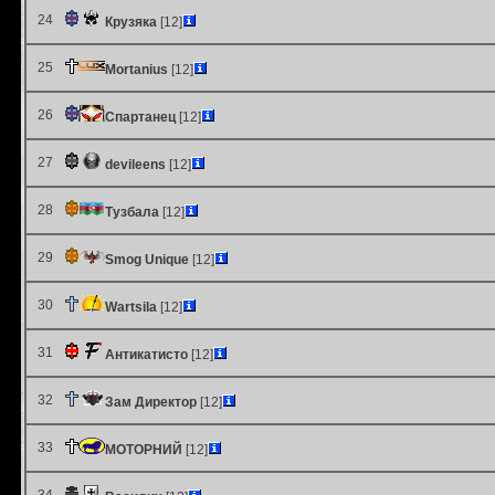
24
Крузяка
[12]
25
Mortanius
[12]
26
Спартанец
[12]
27
devileens
[12]
28
Тузбала
[12]
29
Smog Unique
[12]
30
Wartsila
[12]
31
Антикатисто
[12]
32
Зам Директор
[12]
33
МОТОРНИЙ
[12]