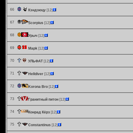
66
Кэндзюцу
[12]
67
Scorpius
[12]
68
Урыч
[12]
69
Mapk
[12]
70
УЛЬФАТ
[12]
71
Helldiver
[12]
72
Korona Bro
[12]
73
Гранитный питон
[12]
74
Конрад Кёрз
[12]
75
Constantinus
[12]