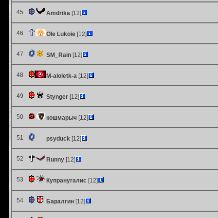
45
Amdrika
[12]
46
Ole Lukoie
[12]
47
SM_Rain
[12]
48
M-aloletk-a
[12]
49
Stynger
[12]
50
кошмарыч
[12]
51
psyduck
[12]
52
Runny
[12]
53
Купранугалис
[12]
54
Баралгин
[12]