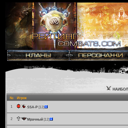
НАИБОЛ
№
Игрок
1
SSA-P
[12]
2
Мрачный
[12]