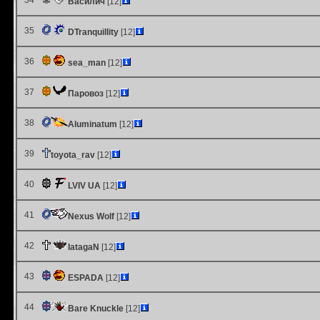
34
Василич
[12]
35
DTranquillity
[12]
36
sea_man
[12]
37
Паровоз
[12]
38
Aluminatum
[12]
39
toyota_rav
[12]
40
LVIV UA
[12]
41
Nexus Wolf
[12]
42
IatagaN
[12]
43
ESPADA
[12]
44
Bare Knuckle
[12]