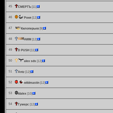
45
СМЕРТЪ
[11]
46
Роня
[12]
47
Килоперьев
[9]
48
AWM
[12]
49
D PUSH
[11]
50
alex sds
[12]
51
Antz
[12]
52
wildmastin
[12]
53
ldalex
[10]
54
Гумерс
[12]