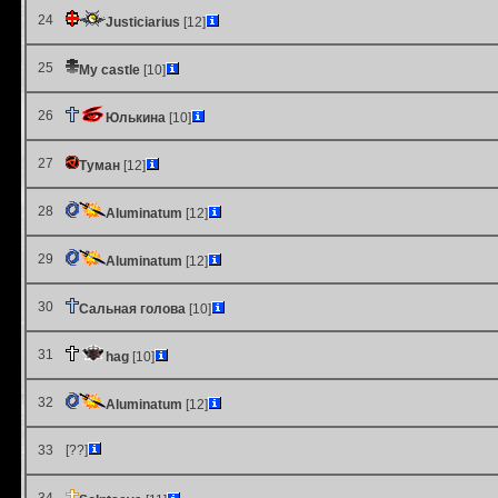
24
Justiciarius
[12]
25
My castle
[10]
26
Юлькина
[10]
27
Туман
[12]
28
Aluminatum
[12]
29
Aluminatum
[12]
30
Сальная голова
[10]
31
hag
[10]
32
Aluminatum
[12]
33
[??]