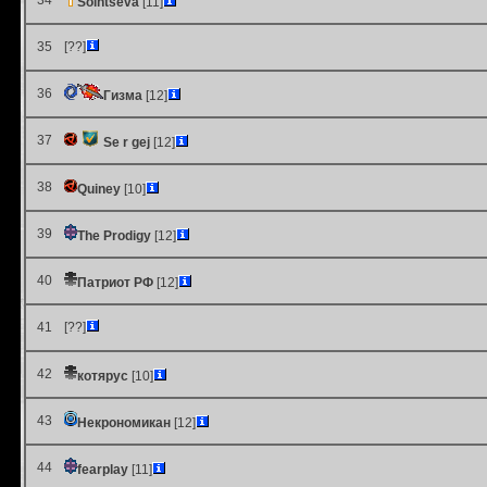
34
Solntseva
[11]
35
[??]
36
Гизма
[12]
37
Se r gej
[12]
38
Quiney
[10]
39
The Prodigy
[12]
40
Патриот РФ
[12]
41
[??]
42
котярус
[10]
43
Некрономикан
[12]
44
fearplay
[11]