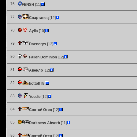
76
FENSH
[11]
77
Спартанец
[12]
78
Aylla
[10]
79
Daenerys
[12]
80
Fallen Dominion
[12]
81
Авенло
[12]
82
kottoff
[8]
83
Youdie
[12]
84
Святой Отец
[12]
85
Darkness Absorb
[11]
86
Святой Отец
[12]