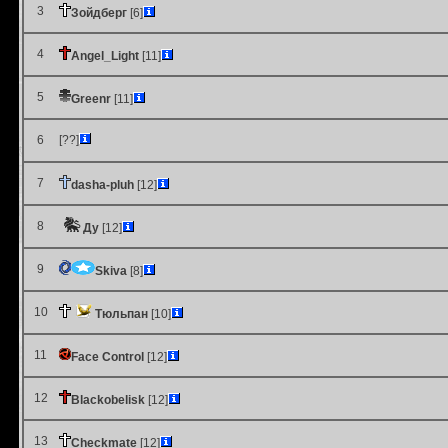
3
Зойдберг
[6]
4
Angel_Light
[11]
5
Greenr
[11]
6
[??]
7
dasha-pluh
[12]
8
Ду
[12]
9
Skiva
[8]
10
Тюльпан
[10]
11
Face Control
[12]
12
Blackobelisk
[12]
13
Checkmate
[12]