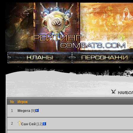
НАИБОЛ
№
Игрок
1
Megera
[9]
2
Сан Сей
[12]