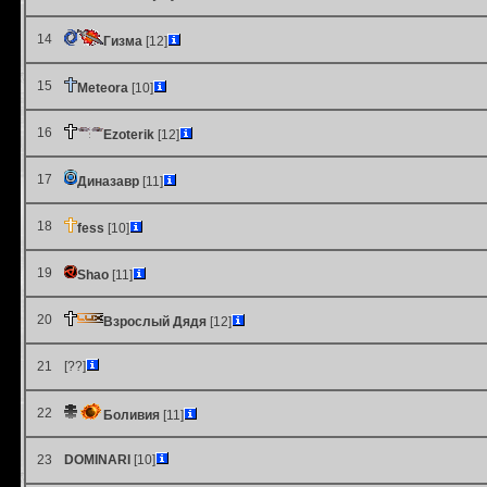
14
Гизма
[12]
15
Meteora
[10]
16
Ezoterik
[12]
17
Диназавр
[11]
18
fess
[10]
19
Shao
[11]
20
Взрослый Дядя
[12]
21
[??]
22
Боливия
[11]
23
DOMINARI
[10]