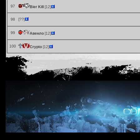
97
Bier Kill
[12]
98
[??]
99
Авенло
[12]
100
Crypto
[12]