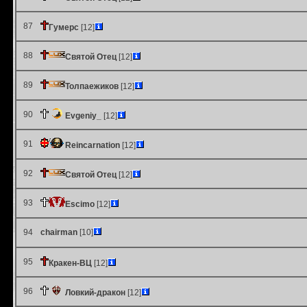
87
Гумерс
[12]
88
Святой Отец
[12]
89
Толпаежиков
[12]
90
Evgeniy_
[12]
91
Reincarnation
[12]
92
Святой Отец
[12]
93
Escimo
[12]
94
chairman
[10]
95
Кракен-ВЦ
[12]
96
Ловкий-дракон
[12]