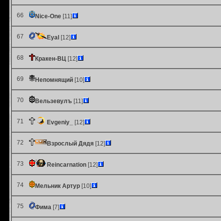
66
Nice-One
[11]
67
Eyal
[12]
68
Кракен-ВЦ
[12]
69
Непомнящий
[10]
70
Вельзевулъ
[11]
71
Evgeniy_
[12]
72
Взрослый Дядя
[12]
73
Reincarnation
[12]
74
Мельник Артур
[10]
75
Фима
[7]