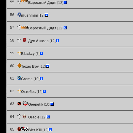
55
Взрослый Дядя
[12]
56
mushmini
[12]
57
Взрослый Дядя
[12]
58
Дух Ангела
[12]
59
Blackzy
[7]
60
Texas Boy
[12]
61
Groma
[10]
62
Октябрь
[12]
63
Geenetik
[10]
64
Oracle
[12]
65
Bier Kill
[12]