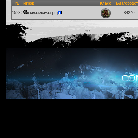
№
Игрок
Класс
Благородс
15232
84240
Kamendanter
[11]