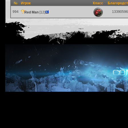
№
Игрок
Класс
Благородс
994
13390596
Red Man
[12]