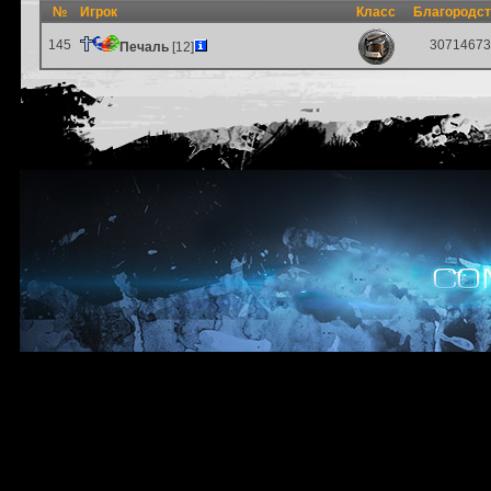
№
Игрок
Класс
Благородс
145
30714673
Печаль
[12]