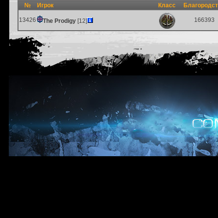
№
Игрок
Класс
Благородс
13426
166393
The Prodigy
[12]