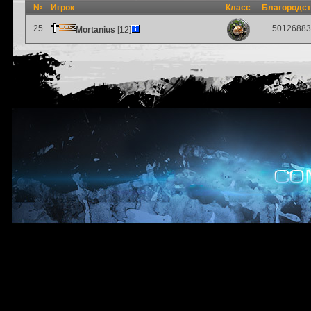
№
Игрок
Класс
Благородс
25
50126883
Mortanius
[12]