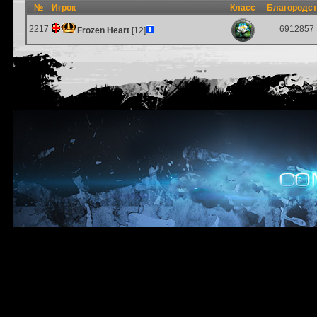
№
Игрок
Класс
Благородс
2217
6912857
Frozen Heart
[12]