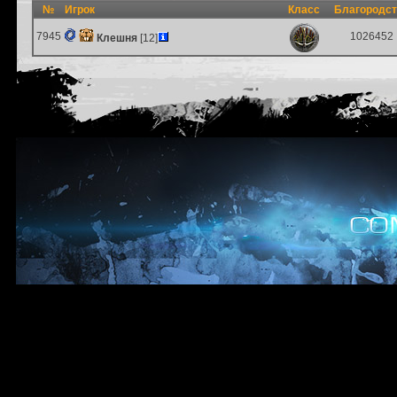
№
Игрок
Класс
Благородс
7945
1026452
Клешня
[12]