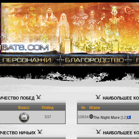
ИЧЕСТВО ПОБЕД
НАИБОЛЬШЕЕ КО
Класс
Побед
№
Игрок
537
10834
The Night Mare
[12]
ЧЕСТВО НИЧЬИХ
НАИБОЛЬШЕЕ КО