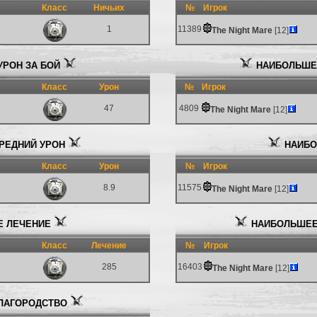
Класс
Ничьих
№
Игрок
1
11389
The Night Mare
[12]
РОН ЗА БОЙ
НАИБОЛЬШЕЕ
Класс
Урон
№
Игрок
47
4809
The Night Mare
[12]
РЕДНИЙ УРОН
НАИБО
Класс
Урон
№
Игрок
8.9
11575
The Night Mare
[12]
 ЛЕЧЕНИЕ
НАИБОЛЬШЕЕ
Класс
Лечение
№
Игрок
285
16403
The Night Mare
[12]
ЛАГОРОДСТВО