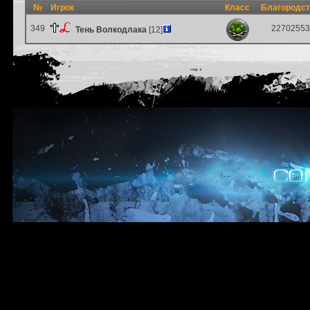
№
Игрок
Класс
Благородс
349
22702553
Тень Волкодлака
[12]