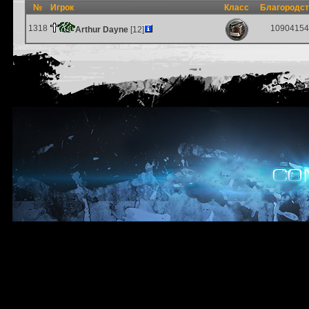
№
Игрок
Класс
Благородс
1318
10904154
Arthur Dayne
[12]